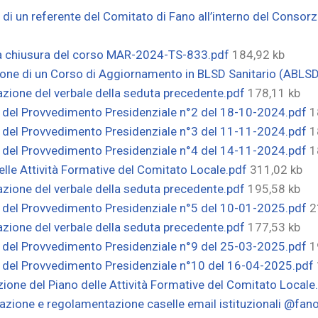
i un referente del Comitato di Fano all’interno del Consorz
ga chiusura del corso MAR-2024-TS-833.pdf
184,92 kb
ione di un Corso di Aggiornamento in BLSD Sanitario (ABLS
zione del verbale della seduta precedente.pdf
178,11 kb
a del Provvedimento Presidenziale n°2 del 18-10-2024.pdf
1
a del Provvedimento Presidenziale n°3 del 11-11-2024.pdf
1
a del Provvedimento Presidenziale n°4 del 14-11-2024.pdf
1
lle Attività Formative del Comitato Locale.pdf
311,02 kb
zione del verbale della seduta precedente.pdf
195,58 kb
a del Provvedimento Presidenziale n°5 del 10-01-2025.pdf
2
zione del verbale della seduta precedente.pdf
177,53 kb
a del Provvedimento Presidenziale n°9 del 25-03-2025.pdf
1
a del Provvedimento Presidenziale n°10 del 16-04-2025.pdf
ione del Piano delle Attività Formative del Comitato Locale
ione e regolamentazione caselle email istituzionali @fano.