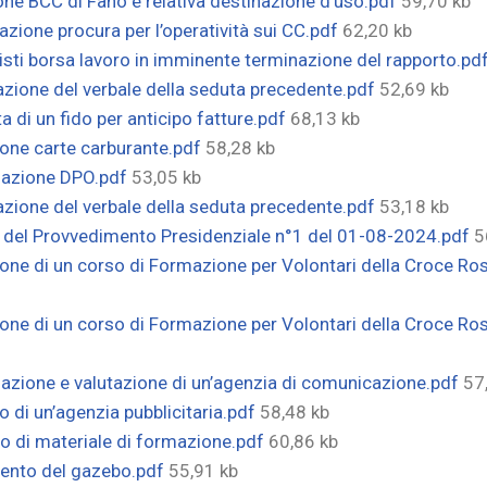
ne BCC di Fano e relativa destinazione d’uso.pdf
59,70 kb
ione procura per l’operatività sui CC.pdf
62,20 kb
sti borsa lavoro in imminente terminazione del rapporto.pd
zione del verbale della seduta precedente.pdf
52,69 kb
 di un fido per anticipo fatture.pdf
68,13 kb
ione carte carburante.pdf
58,28 kb
duazione DPO.pdf
53,05 kb
zione del verbale della seduta precedente.pdf
53,18 kb
a del Provvedimento Presidenziale n°1 del 01-08-2024.pdf
5
one di un corso di Formazione per Volontari della Croce Ros
one di un corso di Formazione per Volontari della Croce Ross
uazione e valutazione di un’agenzia di comunicazione.pdf
57
 di un’agenzia pubblicitaria.pdf
58,48 kb
o di materiale di formazione.pdf
60,86 kb
mento del gazebo.pdf
55,91 kb