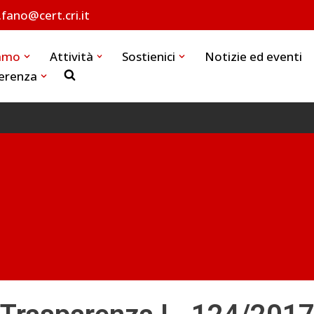
l.fano@cert.cri.it
iamo
Attività
Sostienici
Notizie ed eventi
erenza