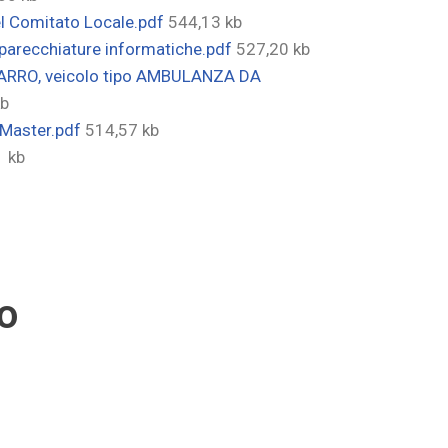
el Comitato Locale.pdf
544,13 kb
parecchiature informatiche.pdf
527,20 kb
OCARRO, veicolo tipo AMBULANZA DA
kb
 Master.pdf
514,57 kb
1 kb
vo